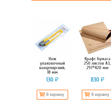
Нож
Крафт бумага
упаковочный
250 листов А3,
канцелярский,
297*420 мм
18 мм
130
830
₽
₽
В корзину
В корзину