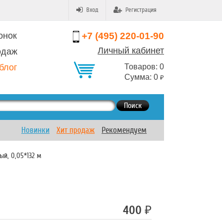
Вход
Регистрация
онок
+7 (495) 220-01-90
Личный кабинет
одаж
блог
Товаров:
0
Сумма:
0
₽
Поиск
Новинки
Хит продаж
Рекомендуем
ый, 0,05*132 м
400
₽