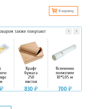
В корзину
товаром также покупают
ж
Крафт
Вспененный
Короб №6
вочный
бумага
полиэтилен,
,
ярский,
250
10*1,05 м
600*400*
мм
листов
мм
А3,
830
700
330
₽
₽
₽
₽
297*420
мм