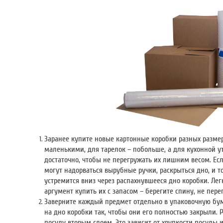
Заранее купите новые картонные коробки разных разме
маленькими, для тарелок – побольше, а для кухонной у
достаточно, чтобы не перегружать их лишним весом. Есл
могут надорваться вырубные ручки, раскрыться дно, и т
устремится вниз через распахнувшееся дно коробки. Лег
аргумент купить их с запасом – берегите спину, не пере
Заверните каждый предмет отдельно в упаковочную бу
на дно коробки так, чтобы они его полностью закрыли. 
посуду вторым слоем. Это зависит от хрупкости посуды и 