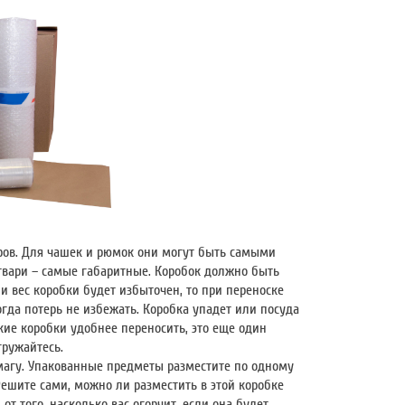
ров. Для чашек и рюмок они могут быть самыми
твари – самые габаритные. Коробок должно быть
и вес коробки будет избыточен, то при переноске
огда потерь не избежать. Коробка упадет или посуда
кие коробки удобнее переносить, это еще один
гружайтесь.
магу. Упакованные предметы разместите по одному
Решите сами, можно ли разместить в этой коробке
от того, насколько вас огорчит, если она будет