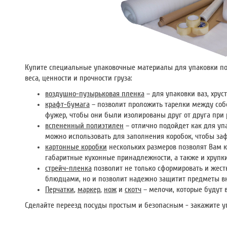
Купите специальные упаковочные материалы для упаковки по
веса, ценности и прочности груза:
воздушно-пузырьковая пленка
– для упаковки ваз, хрус
крафт-бумага
– позволит проложить тарелки между собо
фужер, чтобы они были изолированы друг от друга при
вспененный полиэтилен
– отлично подойдет как для упа
можно использовать для заполнения коробок, чтобы заф
картонные коробки
нескольких размеров позволят Вам к
габаритные кухонные принадлежности, а также и хрупк
стрейч-пленка
позволит не только сформировать и жест
блюдцами, но и позволит надежно защитит предметы вну
Перчатки
,
маркер
,
нож
и
скотч
– мелочи, которые будут 
Сделайте переезд посуды простым и безопасным - закажите уп