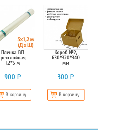
Пленка ВП
Короб №2,
трехслойная,
630*320*340
1,2*5 м
мм
900
300
₽
₽
В корзину
В корзину