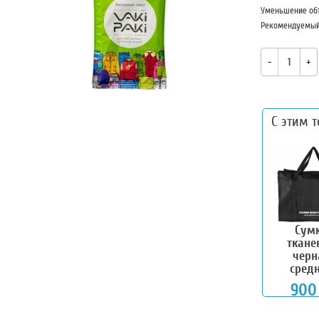
Уменьшение об
Рекомендуемый 
-
+
С этим 
Стрейч
Пленка
Короб
Сум
пленка
ВП
№2,
ткане
0.25*17
трехслойная,
630*320*340
черн
м 1.0кг
1,2*5 м
мм
сред
850
900
300
90
₽
₽
₽