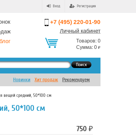
Вход
Регистрация
онок
+7 (495) 220-01-90
Личный кабинет
одаж
блог
Товаров:
0
Сумма:
0
₽
Поиск
Новинки
Хит продаж
Рекомендуем
я вещей средний, 50*100 см
й, 50*100 см
750
₽