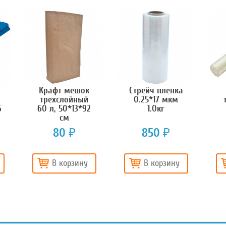
Крафт мешок
Стрейч пленка
трехслойный
0.25*17 мкм
6
60 л, 50*13*92
1.0кг
см
80
850
₽
₽
В корзину
В корзину